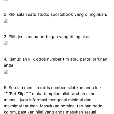
2. Klik salah satu studio sportsbook yang di inginkan.
3. Pilih jenis menu bettingan yang di inginkan
4. Kemudian klik odds number tim atau partai taruhan
anda
5. Setelah memilih odds number, silahkan anda klik
""""Bet Slip"""" maka tampilan nilai taruhan akan
muncul, juga informasi mengenai minimal dan
maksimal taruhan. Masukkan nominal taruhan pada
kolom, pastikan nilai yang anda masukan sesuai